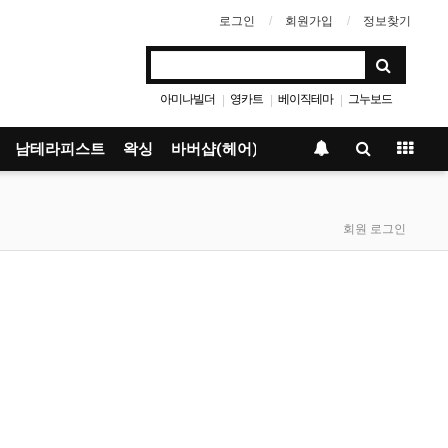
로그인
회원가입
정보찾기
아미나빌더
영카트
베이직테마
그누보드
|
|
|
남테라피스트
왁싱
바버샵(헤어)
회원 로그인