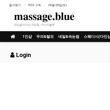
즐겨찾기
RSS 구독
08월 08일(토)
massage.blue
세상을 바꾸는 작은힘 - 마사지블루
1인샵
두피&탈모
네일&속눈썹
스웨디시(다인샵
Login