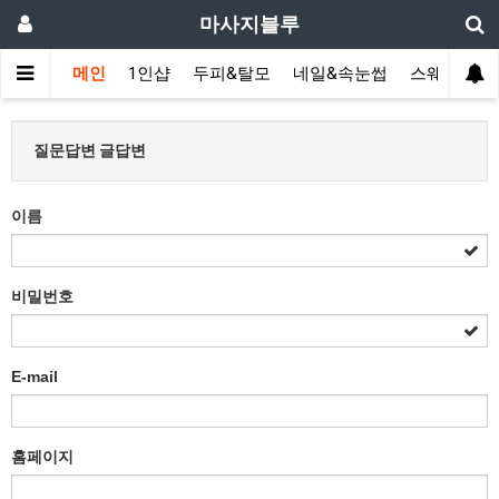
마사지블루
메인
1인샵
두피&탈모
네일&속눈썹
스웨디시(다
질문답변 글답변
이름
비밀번호
E-mail
홈페이지