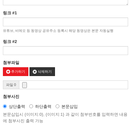
링크 #1
유튜브, 비메오 등 동영상 공유주소 등록시 해당 동영상은 본문 자동실행
링크 #2
첨부파일
추가하기
삭제하기
파일 0
첨부사진
상단출력
하단출력
본문삽입
본문삽입시 {이미지:0}, {이미지:1} 과 같이 첨부번호를 입력하면 내용
에 첨부사진 출력 가능