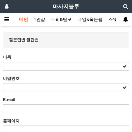
마사지블루
메인
1인샵
두피&탈모
네일&속눈썹
스웨디시(다
질문답변 글답변
이름
비밀번호
E-mail
홈페이지