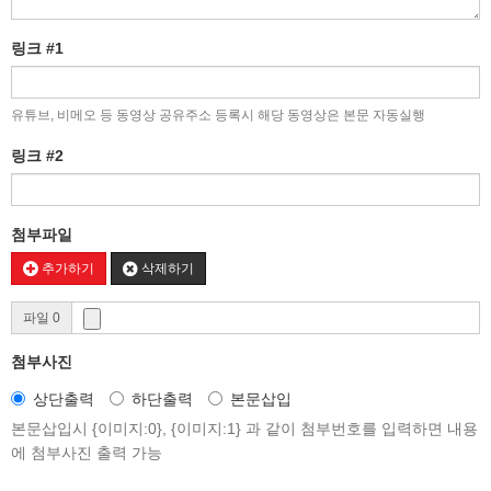
링크 #1
유튜브, 비메오 등 동영상 공유주소 등록시 해당 동영상은 본문 자동실행
링크 #2
첨부파일
추가하기
삭제하기
파일 0
첨부사진
상단출력
하단출력
본문삽입
본문삽입시 {이미지:0}, {이미지:1} 과 같이 첨부번호를 입력하면 내용
에 첨부사진 출력 가능