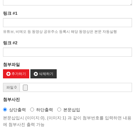
링크 #1
유튜브, 비메오 등 동영상 공유주소 등록시 해당 동영상은 본문 자동실행
링크 #2
첨부파일
추가하기
삭제하기
파일 0
첨부사진
상단출력
하단출력
본문삽입
본문삽입시 {이미지:0}, {이미지:1} 과 같이 첨부번호를 입력하면 내용
에 첨부사진 출력 가능