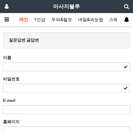
마사지블루
메인
1인샵
두피&탈모
네일&속눈썹
스웨디시(다
질문답변 글답변
이름
비밀번호
E-mail
홈페이지