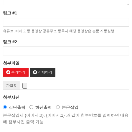
링크 #1
유튜브, 비메오 등 동영상 공유주소 등록시 해당 동영상은 본문 자동실행
링크 #2
첨부파일
추가하기
삭제하기
파일 0
첨부사진
상단출력
하단출력
본문삽입
본문삽입시 {이미지:0}, {이미지:1} 과 같이 첨부번호를 입력하면 내용
에 첨부사진 출력 가능