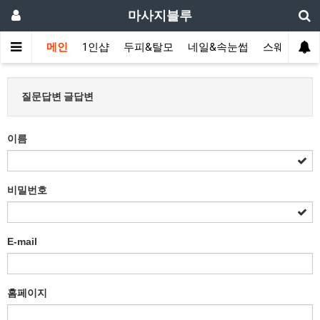
마사지블루
메인
1인샵
두피&탈모
네일&속눈썹
스웨디시(다
질문답변 글답변
이름
비밀번호
E-mail
홈페이지