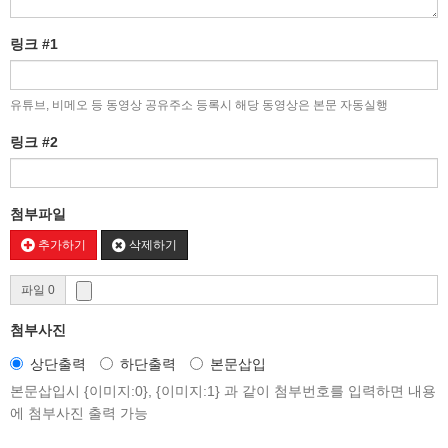
링크 #1
유튜브, 비메오 등 동영상 공유주소 등록시 해당 동영상은 본문 자동실행
링크 #2
첨부파일
추가하기
삭제하기
파일 0
첨부사진
상단출력
하단출력
본문삽입
본문삽입시 {이미지:0}, {이미지:1} 과 같이 첨부번호를 입력하면 내용
에 첨부사진 출력 가능