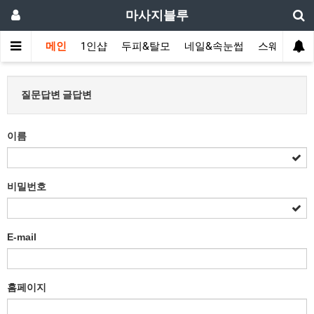
마사지블루
메인
1인샵
두피&탈모
네일&속눈썹
스웨디시(다
질문답변 글답변
이름
비밀번호
E-mail
홈페이지