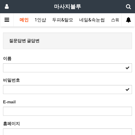
마사지블루
메인
1인샵
두피&탈모
네일&속눈썹
스웨디시(다
질문답변 글답변
이름
비밀번호
E-mail
홈페이지