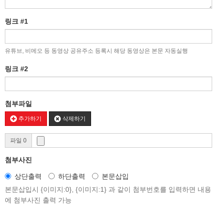
링크 #1
유튜브, 비메오 등 동영상 공유주소 등록시 해당 동영상은 본문 자동실행
링크 #2
첨부파일
추가하기
삭제하기
파일 0
첨부사진
상단출력
하단출력
본문삽입
본문삽입시 {이미지:0}, {이미지:1} 과 같이 첨부번호를 입력하면 내용
에 첨부사진 출력 가능