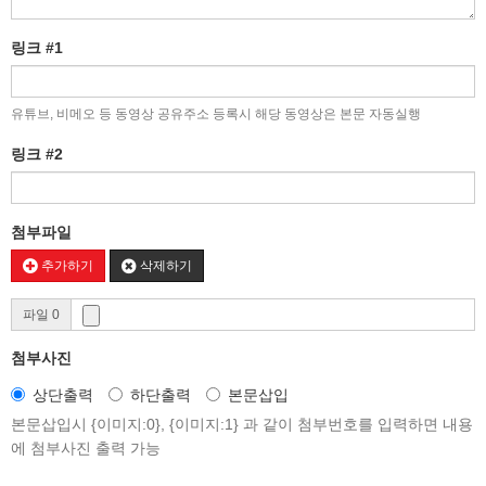
링크 #1
유튜브, 비메오 등 동영상 공유주소 등록시 해당 동영상은 본문 자동실행
링크 #2
첨부파일
추가하기
삭제하기
파일 0
첨부사진
상단출력
하단출력
본문삽입
본문삽입시 {이미지:0}, {이미지:1} 과 같이 첨부번호를 입력하면 내용
에 첨부사진 출력 가능