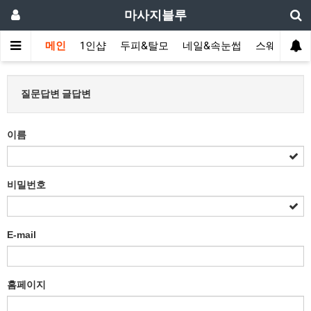
마사지블루
메인
1인샵
두피&탈모
네일&속눈썹
스웨디시(다
질문답변 글답변
이름
비밀번호
E-mail
홈페이지