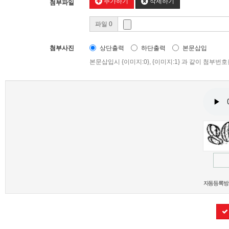
추가하기
삭제하기
첨부파일
파일 0
첨부사진
상단출력
하단출력
본문삽입
본문삽입시 {이미지:0}, {이미지:1} 과 같이 첨부
새로고침
자동등록방지