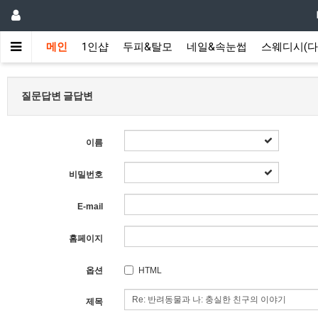
메인
1인샵
두피&탈모
네일&속눈썹
스웨디시(다
질문답변 글답변
이름
비밀번호
E-mail
홈페이지
옵션
HTML
제목