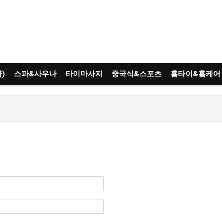
)
스파&사우나
타이마사지
중국식&스포츠
홈타이&홈케어