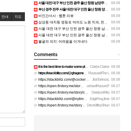
서울 대전 대구 부산 인천 광주 울산 창원 남양주 이혼전문변호사 정보
08.09
부산 경주 전주 서울 대전 대구 인천 울산 창원 양산 포항 천안 평택 용인 고양 성남 수원 일수, 미용학원, 가족사진, 점집, 한복대여, 독학재수학원, 재회부적 정보
08.09
비인간서사 - 웹툰 리뷰
08.09
안내
지도
삼성동 대치동 영등포 여의도 노원 치과, 전주임플란트 대구정형외과 광주피부과 정보
08.09
서울 대전 대구 부산 인천 광주 울산 창원 남양주 이혼전문변호사 정보
08.09
서울 대전 대구 부산 인천 광주 울산 창원 남양주 이혼전문변호사 정보
08.09
불굴의 의지: 어려움을 이겨내다
08.09
Comments
+
It is the best time to make some plans for the long run and …
Clarice Clarice
08.08
https://stackblitz.com/@ghagenes74/collections/what-happens-…
RuususellThe L
08.08
https://stackblitz.com/@cockerhanstartup/collections/help__-…
JickTorrinceL
08.08
https://open.firstory.me/story/cmsip2pjw1a3701z6ftwa1gpl htt…
ushaortRaoundT
08.07
https://open.firstory.me/story/cmsiqku8m17ah01yqc4c6208e htt…
DeidpoolMiry
08.07
https://stackblitz.com/@nytimes/collections/how-to-turn-off-…
EdgirFrogJirvis
08.07
https://open.firstory.me/story/cmsiozsiy17o601yk4yp1bpeu htt…
DricoMilfoyShiun
08.07