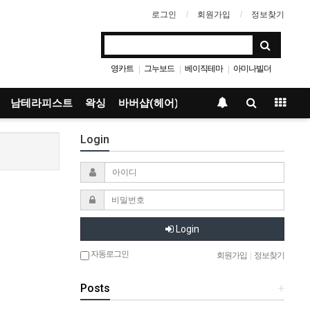
로그인
회원가입
정보찾기
영카트
그누보드
베이직테마
아미나빌더
|
|
|
남테라피스트
왁싱
바버샵(헤어)
Login
Login
자동로그인
회원가입
|
정보찾기
Posts
+