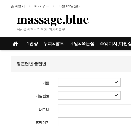
즐겨찾기
RSS 구독
08월 09일(일)
massage.blue
세상을 바꾸는 작은힘 - 마사지블루
1인샵
두피&탈모
네일&속눈썹
스웨디시(다인샵
질문답변 글답변
이름
비밀번호
E-mail
홈페이지