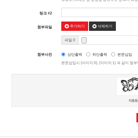
링크 #2
추가하기
삭제하기
첨부파일
파일 0
첨부사진
상단출력
하단출력
본문삽입
본문삽입시 {이미지:0}, {이미지:1} 과 같이
새로고침
자동등