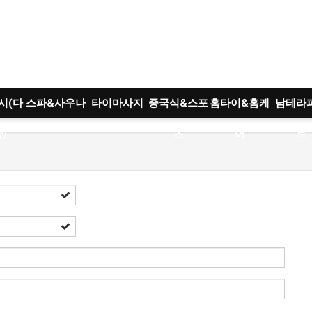
시(다
스파&사우나
타이마사지
중국식&스포
홈타이&홈케
남테라
)
츠
어
트