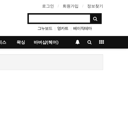
로그인
회원가입
정보찾기
그누보드
영카트
베이직테마
|
|
아미나빌더
|
피스
왁싱
바버샵(헤어)