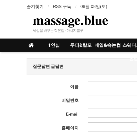
즐겨찾기
RSS 구독
08월 08일(토)
massage.blue
세상을 바꾸는 작은힘 - 마사지블루
1인샵
두피&탈모
네일&속눈썹
스웨디
인샵
질문답변 글답변
이름
비밀번호
E-mail
홈페이지