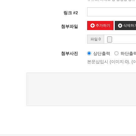
링크 #2
추가하기
삭제하
첨부파일
파일 0
첨부사진
상단출력
하단출
본문삽입시 {이미지:0}, 