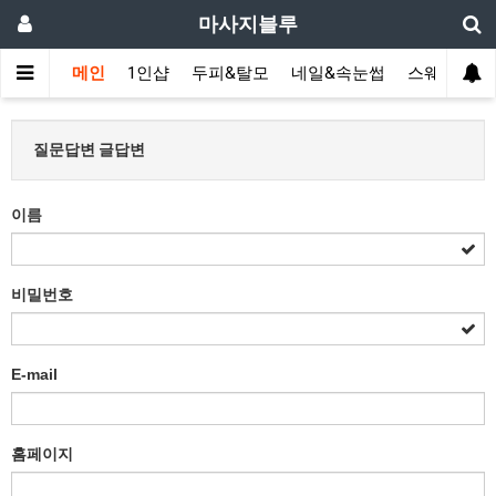
마사지블루
메인
1인샵
두피&탈모
네일&속눈썹
스웨디시(다
질문답변 글답변
이름
비밀번호
E-mail
홈페이지