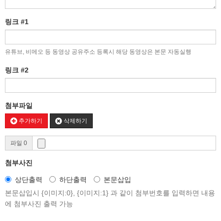
링크 #1
유튜브, 비메오 등 동영상 공유주소 등록시 해당 동영상은 본문 자동실행
링크 #2
첨부파일
추가하기
삭제하기
파일 0
첨부사진
상단출력
하단출력
본문삽입
본문삽입시 {이미지:0}, {이미지:1} 과 같이 첨부번호를 입력하면 내용
에 첨부사진 출력 가능