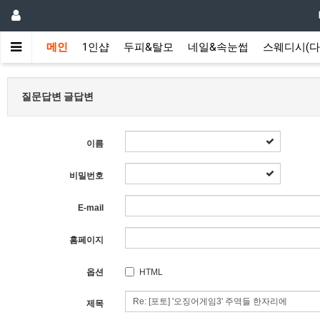
메인
1인샵
두피&탈모
네일&속눈썹
스웨디시(다
질문답변 글답변
이름
비밀번호
E-mail
홈페이지
옵션
HTML
제목