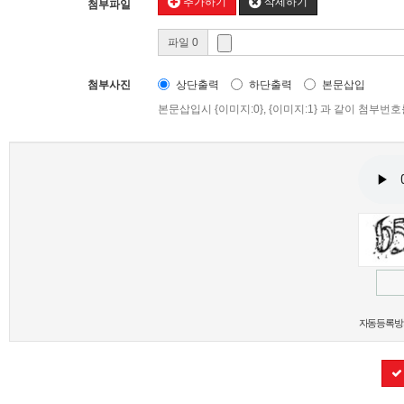
추가하기
삭제하기
첨부파일
파일 0
첨부사진
상단출력
하단출력
본문삽입
본문삽입시 {이미지:0}, {이미지:1} 과 같이 첨부
새로고침
자동등록방지