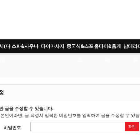
시(다
스파&사우나
타이마사지
중국식&스포
홈타이&홈케
남테라
)
츠
어
트
정
만 글을 수정할 수 있습니다.
 본인이라면, 글 작성시 입력한 비밀번호를 입력하여 글을 수정할 수 있습
확인
비밀번호