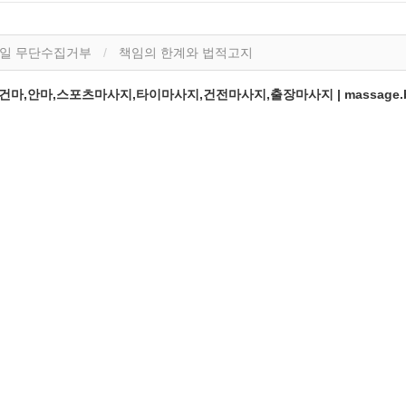
일 무단수집거부
책임의 한계와 법적고지
,안마,스포츠마사지,타이마사지,건전마사지,출장마사지 | massage.b