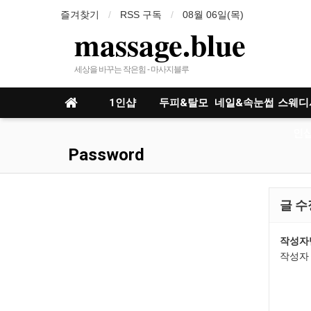
즐겨찾기
RSS 구독
08월 06일(목)
massage.blue
세상을 바꾸는 작은힘 - 마사지블루
1인샵
두피&탈모
네일&속눈썹
스웨디
인샵
Password
글 수
작성자
작성자