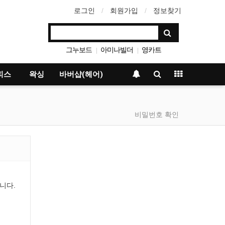
로그인
회원가입
정보찾기
그누보드
아미나빌더
영카트
|
|
베이직테마
|
피스
왁싱
바버샵(헤어)
비밀번호 확인
니다.