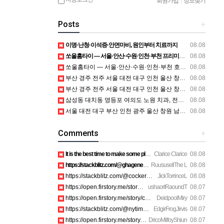
회원가입
|
정보찾기
Posts
+
이명·난청·이석증·안면마비, 원인부터 치료까지
08.08
쏘울홈타이 — 서울·안산·수원·인천·부천 프리미엄 홈타이 방문 관리
08.08
쏘울홈타이 — 서울·안산·수원·인천·부천 호텔·자택 홈케어 상담
08.08
부산 경주 전주 서울 대전 대구 인천 울산 창원 양산 포항 천안 평택 용인 고양 성남 수원 일수, 미용학원, 가족사진, 점집, 한복대여, 독학재수학원, 재회부적 정보
08.08
부산 경주 전주 서울 대전 대구 인천 울산 창원 양산 포항 천안 평택 용인 고양 성남 수원 일수, 미용학원, 가족사진, 점집, 한복대여, 독학재수학원, 재회부적 정보
08.08
삼성동 대치동 영등포 여의도 노원 치과, 전주임플란트 대구정형외과 광주피부과 정보
08.08
서울 대전 대구 부산 인천 광주 울산 창원 남양주 이혼전문변호사 정보
08.08
Comments
+
It is the best time to make some plans for the long run and …
Clarice Clarice
08.08
https://stackblitz.com/@ghagenes74/collections/what-happens-…
RuususellThe L
08.08
https://stackblitz.com/@cockerhanstartup/collections/help__-…
JickTorrinceL
08.08
https://open.firstory.me/story/cmsip2pjw1a3701z6ftwa1gpl htt…
ushaortRaoundT
08.07
https://open.firstory.me/story/cmsiqku8m17ah01yqc4c6208e htt…
DeidpoolMiry
08.07
https://stackblitz.com/@nytimes/collections/how-to-turn-off-…
EdgirFrogJirvis
08.07
https://open.firstory.me/story/cmsiozsiy17o601yk4yp1bpeu htt…
DricoMilfoyShiun
08.07