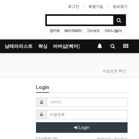
로그인
회원가입
정보찾기
영카트
베이직테마
그누보드
아미나빌더
|
|
|
남테라피스트
왁싱
바버샵(헤어)
비밀번호 확인
Login
Login
자동로그인