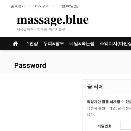
즐겨찾기
RSS 구독
08월 08일(토)
massage.blue
세상을 바꾸는 작은힘 - 마사지블루
1인샵
두피&탈모
네일&속눈썹
스웨디시(다인샵
Password
글 삭제
작성자만 글을 삭제할 수 있
작성자 본인이라면, 글 작성
니다.
비밀번호