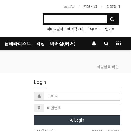
로그인
회원가입
정보찾기
아미나빌더
베이직테마
그누보드
영카트
|
|
|
남테라피스트
왁싱
바버샵(헤어)
비밀번호 확인
Login
Login
자동로그인