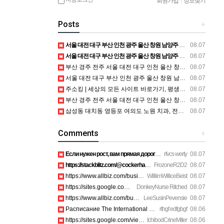
회원가입
|
정보찾기
Posts
+
서울 대전 대구 부산 인천 광주 울산 창원 남양주 이혼전문변호사 정보
08.07
서울 대전 대구 부산 인천 광주 울산 창원 남양주 이혼전문변호사 정보
08.07
부산 경주 전주 서울 대전 대구 인천 울산 창원 양산 포항 천안 평택 용인 고양 성남 수원 일수, 미용학원, 가족사진, 점집, 한복대여, 독학재수학원, 재회부적 정보
08.07
서울 대전 대구 부산 인천 광주 울산 창원 남양주 이혼전문변호사 정보
08.07
주소킹 | 세상의 모든 사이트 바로가기, 평생주소 링크포털
08.07
부산 경주 전주 서울 대전 대구 인천 울산 창원 양산 포항 천안 평택 용인 고양 성남 수원 일수, 미용학원, 가족사진, 점집, 한복대여, 독학재수학원, 재회부적 정보
08.07
삼성동 대치동 영등포 여의도 노원 치과, 전주임플란트 대구정형외과 광주피부과 정보
08.07
Comments
+
Если нужен рост, вам прямая дорога в этот клуб предпринимате…
rfvcs werty
08.07
https://stackblitz.com/@cockerhanstartup/collections/1-888-7…
FrozoneR2D2
08.07
https://www.allbiz.com/business/mcafee-inc_172c https://site…
WilliimWilliceBeist
08.07
https://sites.google.com/view/aura-antivirus-supporei73k htt…
DonkeyNurse Ritched
08.07
https://www.allbiz.com/business/mcafee-inc_172c https://site…
LeeSusinPevensie
08.07
Расписание The International 2026 уже добавил себе в календа…
rthgf edfgbgf
08.06
https://sites.google.com/view/norton-customer-care-hel956a/h…
IchibodCrineMiter
08.06