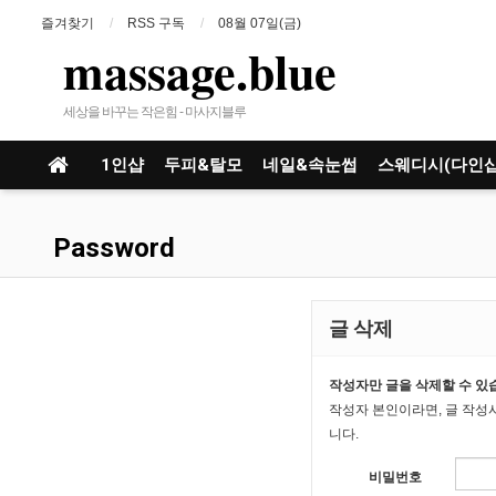
즐겨찾기
RSS 구독
08월 07일(금)
massage.blue
세상을 바꾸는 작은힘 - 마사지블루
1인샵
두피&탈모
네일&속눈썹
스웨디시(다인샵
Password
글 삭제
작성자만 글을 삭제할 수 있
작성자 본인이라면, 글 작성
니다.
비밀번호