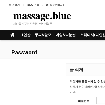
즐겨찾기
RSS 구독
08월 07일(금)
massage.blue
세상을 바꾸는 작은힘 - 마사지블루
1인샵
두피&탈모
네일&속눈썹
스웨디시(다인샵
Password
글 삭제
작성자만 글을 삭제할 수 있
작성자 본인이라면, 글 작성
니다.
비밀번호