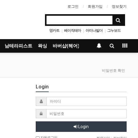
로그인
회원가입
정보찾기
영카트
베이직테마
아미나빌더
그누보드
|
|
|
남테라피스트
왁싱
바버샵(헤어)
비밀번호 확인
Login
Login
자동로그인