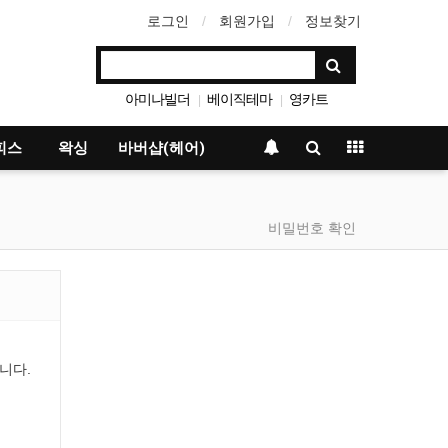
로그인
회원가입
정보찾기
아미나빌더
베이직테마
영카트
|
|
그누보드
|
피스
왁싱
바버샵(헤어)
비밀번호 확인
니다.