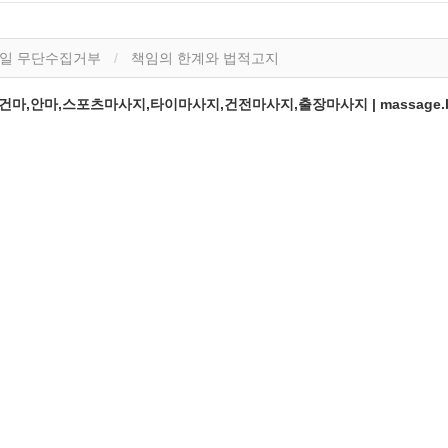
일 무단수집거부
책임의 한계와 법적고지
,안마,스포츠마사지,타이마사지,건전마사지,출장마사지 | massage.b