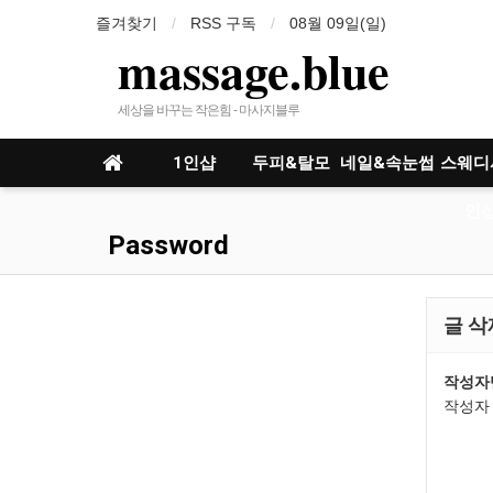
즐겨찾기
RSS 구독
08월 09일(일)
massage.blue
세상을 바꾸는 작은힘 - 마사지블루
1인샵
두피&탈모
네일&속눈썹
스웨디
인샵
Password
글 삭
작성자
작성자