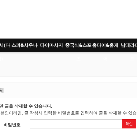
시(다
스파&사우나
타이마사지
중국식&스포
홈타이&홈케
남테라
)
츠
어
트
제
만 글을 삭제할 수 있습니다.
 본인이라면, 글 작성시 입력한 비밀번호를 입력하여 글을 삭제할 수 있습
확인
비밀번호