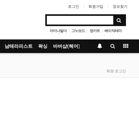
로그인
회원가입
정보찾기
아미나빌더
그누보드
영카트
베이직테마
|
|
|
남테라피스트
왁싱
바버샵(헤어)
회원 로그인