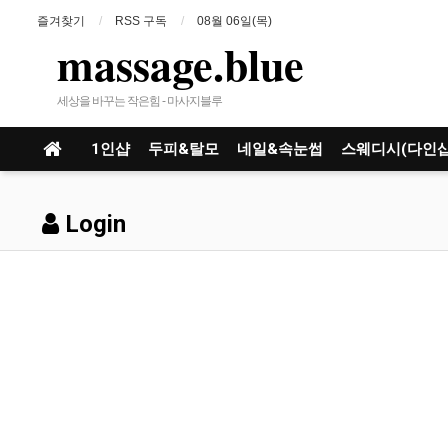
즐겨찾기
RSS 구독
08월 06일(목)
massage.blue
세상을 바꾸는 작은힘 - 마사지블루
1인샵
두피&탈모
네일&속눈썹
스웨디시(다인샵
Login