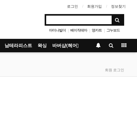
로그인
회원가입
정보찾기
아미나빌더
베이직테마
영카트
그누보드
|
|
|
남테라피스트
왁싱
바버샵(헤어)
회원 로그인