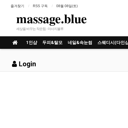
즐겨찾기
RSS 구독
08월 08일(토)
massage.blue
세상을 바꾸는 작은힘 - 마사지블루
1인샵
두피&탈모
네일&속눈썹
스웨디시(다인샵
Login