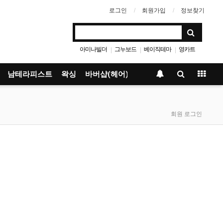
로그인
회원가입
정보찾기
아미나빌더
그누보드
베이직테마
영카트
|
|
|
남테라피스트
왁싱
바버샵(헤어)
회원 로그인