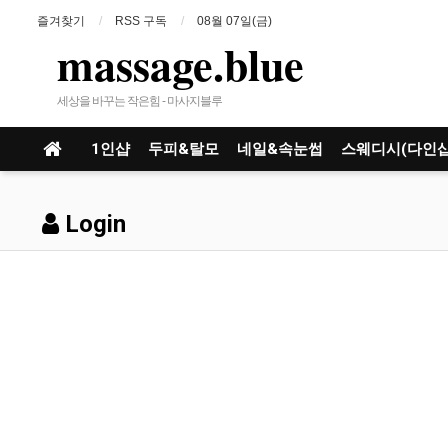
즐겨찾기
RSS 구독
08월 07일(금)
massage.blue
세상을 바꾸는 작은힘 - 마사지블루
1인샵
두피&탈모
네일&속눈썹
스웨디시(다인샵
Login