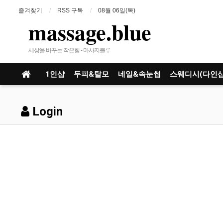
즐겨찾기
RSS 구독
08월 06일(목)
massage.blue
세상을 바꾸는 작은힘 - 마사지블루
1인샵
두피&탈모
네일&속눈썹
스웨디시(다인샵
Login