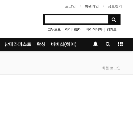
로그인
회원가입
정보찾기
그누보드
아미나빌더
베이직테마
영카트
|
|
|
남테라피스트
왁싱
바버샵(헤어)
회원 로그인