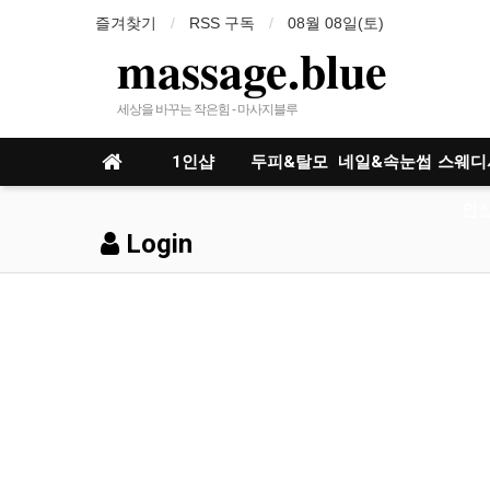
즐겨찾기
RSS 구독
08월 08일(토)
massage.blue
세상을 바꾸는 작은힘 - 마사지블루
1인샵
두피&탈모
네일&속눈썹
스웨디
인샵
Login