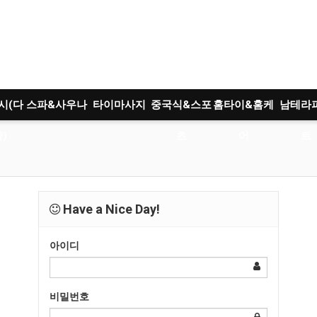
시(다
스파&사우나
타이마사지
중국식&스포
홈타이&홈케
남테라
)
츠
어
트
Have a Nice Day!
아이디
비밀번호