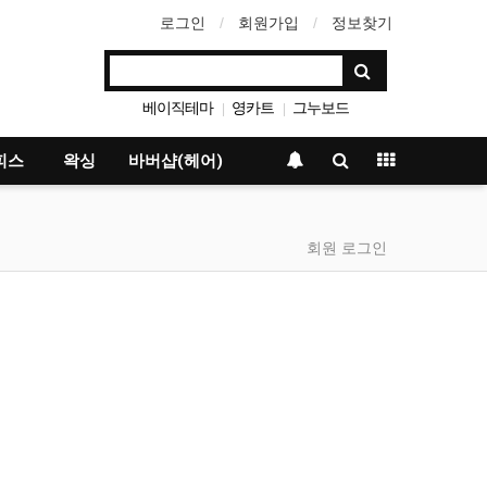
로그인
회원가입
정보찾기
베이직테마
영카트
그누보드
|
|
아미나빌더
|
피스
왁싱
바버샵(헤어)
회원 로그인