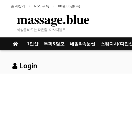
즐겨찾기
RSS 구독
08월 06일(목)
massage.blue
세상을 바꾸는 작은힘 - 마사지블루
1인샵
두피&탈모
네일&속눈썹
스웨디시(다인샵
Login