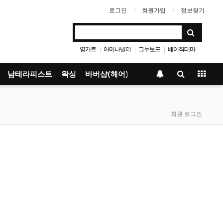
로그인
회원가입
정보찾기
영카트
아미나빌더
그누보드
베이직테마
|
|
|
남테라피스트
왁싱
바버샵(헤어)
회원 로그인