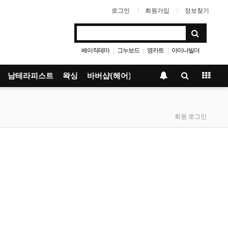
로그인
회원가입
정보찾기
베이직테마
그누보드
영카트
아미나빌더
|
|
|
남테라피스트
왁싱
바버샵(헤어)
회원 로그인