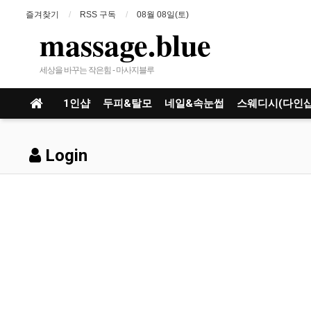
즐겨찾기
RSS 구독
08월 08일(토)
massage.blue
세상을 바꾸는 작은힘 - 마사지블루
1인샵
두피&탈모
네일&속눈썹
스웨디시(다인샵
Login