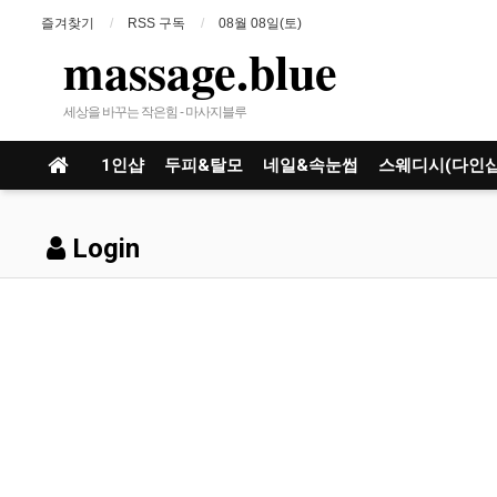
즐겨찾기
RSS 구독
08월 08일(토)
massage.blue
세상을 바꾸는 작은힘 - 마사지블루
1인샵
두피&탈모
네일&속눈썹
스웨디시(다인샵
Login