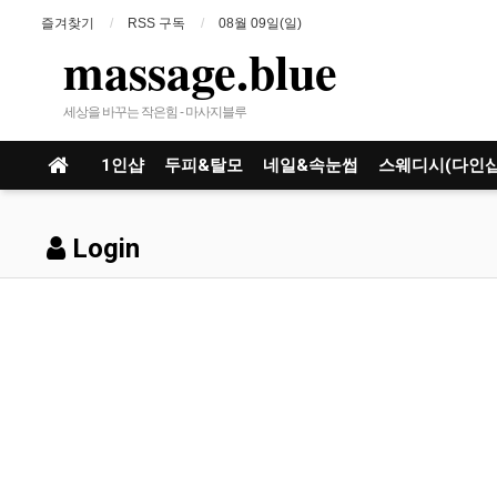
즐겨찾기
RSS 구독
08월 09일(일)
massage.blue
세상을 바꾸는 작은힘 - 마사지블루
1인샵
두피&탈모
네일&속눈썹
스웨디시(다인샵
Login