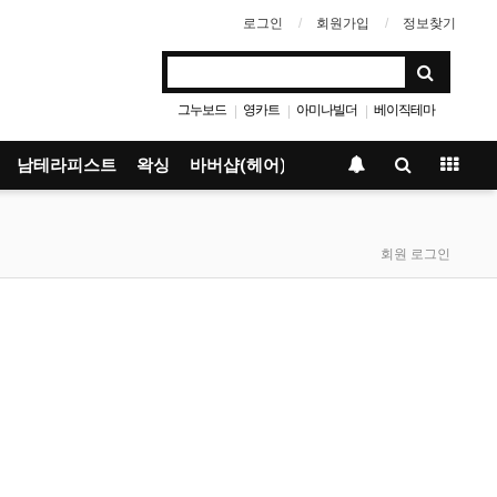
로그인
회원가입
정보찾기
그누보드
영카트
아미나빌더
베이직테마
|
|
|
남테라피스트
왁싱
바버샵(헤어)
회원 로그인