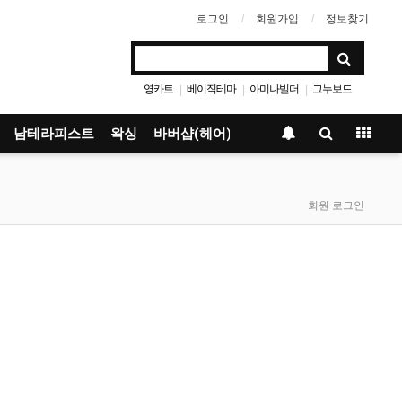
로그인
회원가입
정보찾기
영카트
베이직테마
아미나빌더
그누보드
|
|
|
남테라피스트
왁싱
바버샵(헤어)
회원 로그인