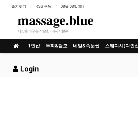
즐겨찾기
RSS 구독
08월 08일(토)
massage.blue
세상을 바꾸는 작은힘 - 마사지블루
1인샵
두피&탈모
네일&속눈썹
스웨디시(다인샵
Login