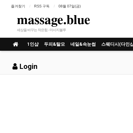
즐겨찾기
RSS 구독
08월 07일(금)
massage.blue
세상을 바꾸는 작은힘 - 마사지블루
1인샵
두피&탈모
네일&속눈썹
스웨디시(다인샵
Login