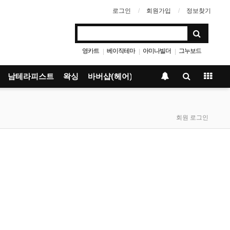
로그인
회원가입
정보찾기
영카트
베이직테마
아미나빌더
그누보드
|
|
|
남테라피스트
왁싱
바버샵(헤어)
회원 로그인