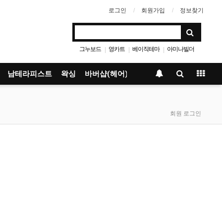
로그인
회원가입
정보찾기
그누보드
영카트
베이직테마
아미나빌더
|
|
|
남테라피스트
왁싱
바버샵(헤어)
회원 로그인