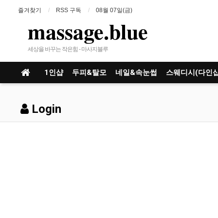
즐겨찾기
RSS 구독
08월 07일(금)
massage.blue
세상을 바꾸는 작은힘 - 마사지블루
1인샵
두피&탈모
네일&속눈썹
스웨디시(다인샵
Login