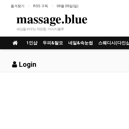
즐겨찾기
RSS 구독
08월 09일(일)
massage.blue
세상을 바꾸는 작은힘 - 마사지블루
1인샵
두피&탈모
네일&속눈썹
스웨디시(다인샵
Login