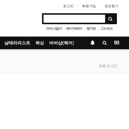
로그인
회원가입
정보찾기
아미나빌더
베이직테마
영카트
그누보드
|
|
|
남테라피스트
왁싱
바버샵(헤어)
회원 로그인