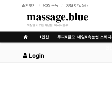
즐겨찾기
RSS 구독
08월 07일(금)
massage.blue
세상을 바꾸는 작은힘 - 마사지블루
1인샵
두피&탈모
네일&속눈썹
스웨디
인샵
Login