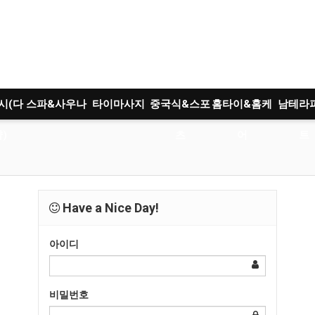
시(다
스파&사우나
타이마사지
중국식&스포
홈타이&홈케
남테라
)
츠
어
트
Have a Nice Day!
아이디
비밀번호