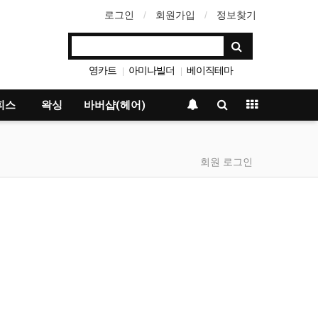
로그인
회원가입
정보찾기
영카트
아미나빌더
베이직테마
|
|
그누보드
|
피스
왁싱
바버샵(헤어)
회원 로그인