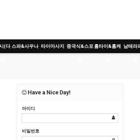
시(다
스파&사우나
타이마사지
중국식&스포
홈타이&홈케
남테라
)
츠
어
트
Have a Nice Day!
아이디
비밀번호