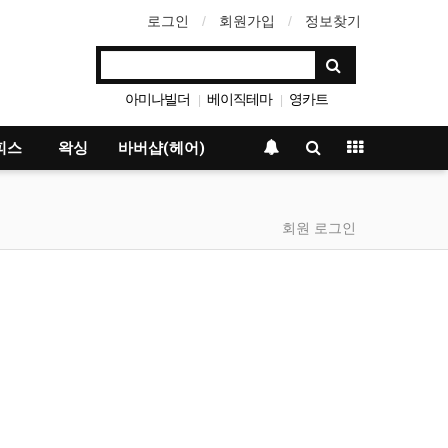
로그인
회원가입
정보찾기
아미나빌더
베이직테마
영카트
|
|
그누보드
|
피스
왁싱
바버샵(헤어)
회원 로그인