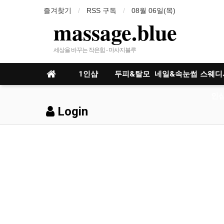
즐겨찾기
RSS 구독
08월 06일(목)
massage.blue
세상을 바꾸는 작은힘 - 마사지블루
1인샵
두피&탈모
네일&속눈썹
스웨디
인샵
Login