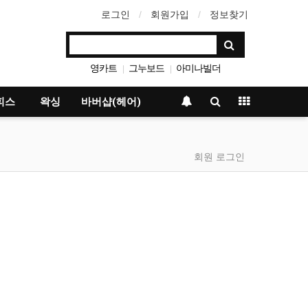
로그인
회원가입
정보찾기
영카트
그누보드
아미나빌더
|
|
베이직테마
|
피스
왁싱
바버샵(헤어)
회원 로그인