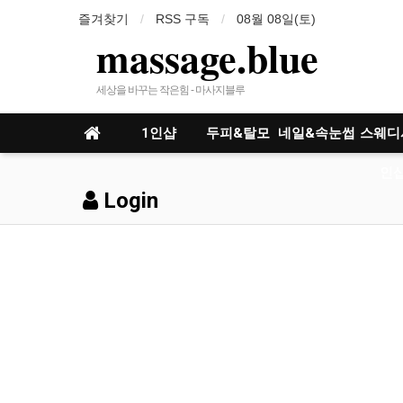
즐겨찾기
RSS 구독
08월 08일(토)
massage.blue
세상을 바꾸는 작은힘 - 마사지블루
1인샵
두피&탈모
네일&속눈썹
스웨디
인샵
Login