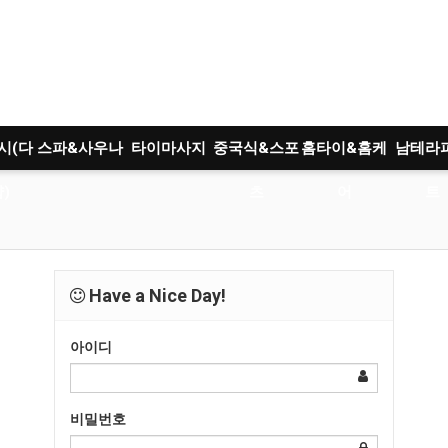
시(다
스파&사우나
타이마사지
중국식&스포
홈타이&홈케
남테라
)
츠
어
트
Have a Nice Day!
아이디
비밀번호