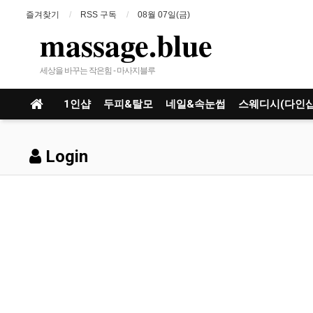
즐겨찾기
RSS 구독
08월 07일(금)
massage.blue
세상을 바꾸는 작은힘 - 마사지블루
1인샵
두피&탈모
네일&속눈썹
스웨디시(다인샵
Login