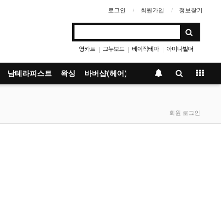
로그인
회원가입
정보찾기
영카트
그누보드
베이직테마
아미나빌더
|
|
|
남테라피스트
왁싱
바버샵(헤어)
회원 로그인