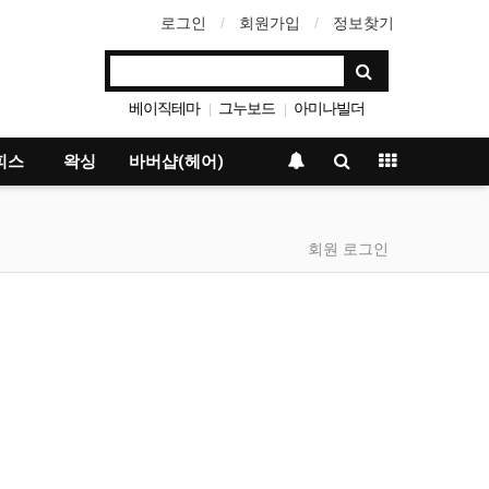
로그인
회원가입
정보찾기
베이직테마
그누보드
아미나빌더
|
|
영카트
|
피스
왁싱
바버샵(헤어)
회원 로그인