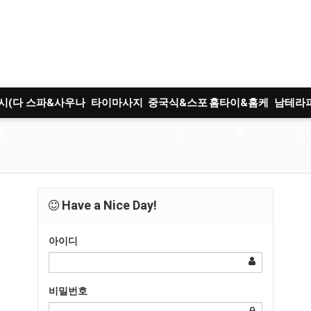
시(다
스파&사우나
타이마사지
중국식&스포
홈타이&홈케
남테라
)
츠
어
트
Have a Nice Day!
아이디
비밀번호