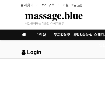
즐겨찾기
RSS 구독
08월 07일(금)
massage.blue
세상을 바꾸는 작은힘 - 마사지블루
1인샵
두피&탈모
네일&속눈썹
스웨디
인샵
Login