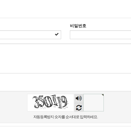
비밀번호
자동등록방지 숫자를 순서대로 입력하세요.