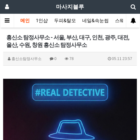
마사지블루
메인
1인샵
두피&탈모
네일&속눈썹
스웨디시(다
흥신소 탐정사무소 - 서울, 부산, 대구, 인천, 광주, 대전,
울산, 수원, 창원 흥신소 탐정사무소
흥신소탐정사무소
0
78
05.11 23:57