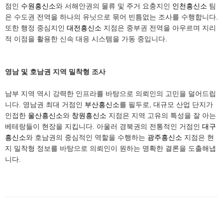
점인
수원흥신소
와 서해안권의 물류 및 주거 요충지인
인천흥신소
팀
은 수도권 전역을 하나의 유닛으로 묶어 빈틈없는 조사를 수행합니다.
또한 행정 중심지인
대전흥신소
지점은 중부권 전역을 아우르며 지리
적 이점을 활용한 신속 대응 시스템을 가동 중입니다.
영남 및 호남권 지역 밀착형 조사
남부 지역 역시 강력한 인프라를 바탕으로 의뢰인의 고민을 덜어드립
니다. 영남권 최대 거점인
부산흥신소
를 필두로, 대규모 산업 단지가
인접한
울산흥신소
와
창원흥신소
지점은 지역 고유의 특성을 잘 아는
베테랑들이 현장을 지킵니다. 아울러 경북권의 전통적인 거점인
대구
흥신소
와 호남권의 중심적인 역할을 수행하는
광주흥신소
지점은 현
지 밀착형 정보를 바탕으로 의뢰인이 원하는 명확한 결론을 도출해냅
니다.