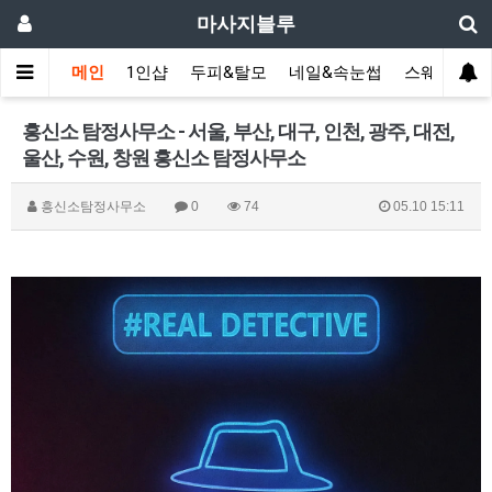
마사지블루
메인
1인샵
두피&탈모
네일&속눈썹
스웨디시(다
흥신소 탐정사무소 - 서울, 부산, 대구, 인천, 광주, 대전,
울산, 수원, 창원 흥신소 탐정사무소
흥신소탐정사무소
0
74
05.10 15:11