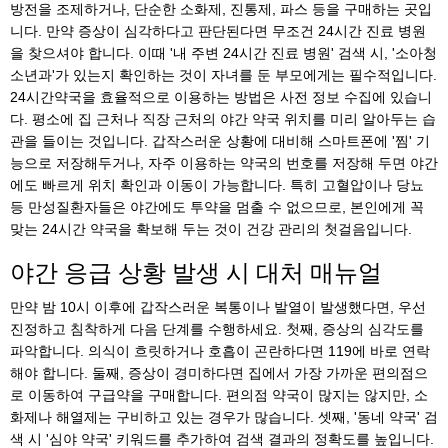
방전을 조제하거나, 단순한 소화제, 진통제, 파스 등을 구매하는 곳입
니다. 만약 증상이 심각하다고 판단된다면 무조건 24시간 진료 병원
을 찾으셔야 합니다. 이때 '내 주변 24시간 진료 병원' 검색 시, '소아청
소년과'가 있는지 확인하는 것이 자녀를 둔 부모에게는 필수적입니다.
24시간약국을 효율적으로 이용하는 방법은 사전 정보 수집에 있습니
다. 평소에 집 근처나 직장 근처의 야간 약국 위치를 미리 알아두는 습
관을 들이는 것입니다. 갑작스러운 상황에 대비해 스마트폰에 '찜' 기
능으로 저장해두거나, 자주 이용하는 약국의 번호를 저장해 두면 야간
에도 빠르게 위치 확인과 이동이 가능합니다. 특히 고혈압이나 당뇨
등 만성질환자들은 야간에도 투약을 멈출 수 없으므로, 본인에게 꼭
맞는 24시간 약국을 확보해 두는 것이 건강 관리의 첫걸음입니다.
야간 응급 상황 발생 시 대처 매뉴얼
만약 밤 10시 이후에 갑작스러운 복통이나 발열이 발생했다면, 우선
진정하고 침착하게 다음 단계를 수행하세요. 첫째, 증상의 심각도를
파악합니다. 의식이 흐릿하거나 호흡이 곤란하다면 119에 바로 연락
해야 합니다. 둘째, 증상이 경미하다면 집에서 가장 가까운 편의점으
로 이동하여 구급약을 구매합니다. 편의점 약국이 많지는 않지만, 소
화제나 해열제는 구비하고 있는 경우가 많습니다. 셋째, '동네 약국' 검
색 시 '심야 약국' 키워드를 추가하여 검색 결과의 정확도를 높입니다.