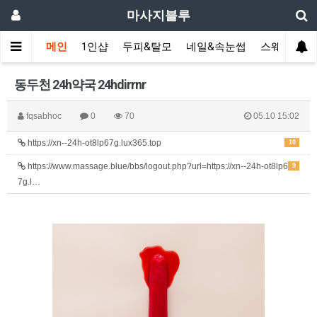
마사지블루
메인
1인샵
두피&탈모
네일&속눈썹
스웨디시(다
동두천 24h약국 24hdirrnr
fqsabhoc
0
70
05.10 15:02
https://xn--24h-ot8lp67g.lux365.top
10
https://www.massage.blue/bbs/logout.php?url=https://xn--24h-ot8lp6
9
7g.l…