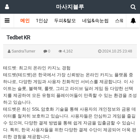
마사지블루
메인
1인샵
두피&탈모
네일&속눈썹
스웨디시(다
Tedbet KR
SandraTurner
0
4,162
2024.10.25 23:48
테드벳: 최고의 온라인 카지노 경험
테드벳(테드벳)은 한국에서 가장 신뢰받는 온라인 카지노 플랫폼 중
하나로, 다양한 게임과 사용자 친화적인 서비스를 제공합니다. 이 사
이트는 슬롯, 블랙잭, 룰렛, 그리고 라이브 딜러 게임 등 다양한 선택
지를 제공하여 모든 유형의 플레이어들이 만족할 수 있는 환경을 조성
하고 있습니다.
테드벳은 최신 SSL 암호화 기술을 통해 사용자의 개인정보와 금융 데
이터를 철저히 보호하고 있습니다. 사용자들은 안심하고 게임을 즐길
수 있으며, 다양한 결제 방법을 통해 쉽게 자금을 입출금할 수 있습니
다. 특히, 한국 사용자들을 위한 다양한 결제 수단이 제공되어 더욱 편
리한 경험을 제공합니다.