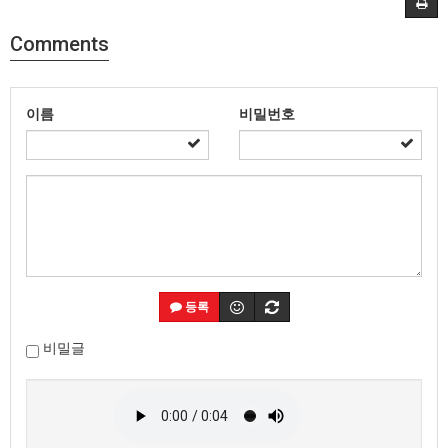
Comments
이름
비밀번호
등록
비밀글