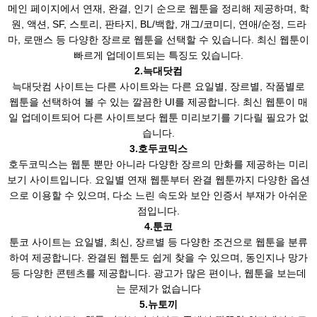
메인 페이지에서 연재, 완결, 인기 순으로 웹툰을 정리해 제공하며, 학
원, 액션, SF, 스토리, 판타지, BL/백합, 개그/코미디, 연애/순정, 드라
마, 로맨스 등 다양한 장르로 웹툰을 선택할 수 있습니다. 최신 웹툰이
빠르게 업데이트되는 특징도 있습니다.
2.늑대닷컴
늑대닷컴 사이트는 다른 사이트와는 다른 요일별, 장르별, 작품별로
웹툰을 선택하여 볼 수 있는 깔끔한 UI를 제공합니다. 최신 웹툰이 매
일 업데이트되어 다른 사이트보다 웹툰 미리보기를 기다릴 필요가 없
습니다.
3.호두코믹스
호두코믹스는 웹툰 뿐만 아니라 다양한 장르의 만화를 제공하는 미리
보기 사이트입니다. 요일별 연재 웹툰부터 완결 웹툰까지 다양한 옵션
으로 이용할 수 있으며, 다소 느린 속도와 보안 인증서 부재가 아쉬운
점입니다.
4.툰코
툰코 사이트는 요일별, 최신, 장르별 등 다양한 조건으로 웹툰을 분류
하여 제공합니다. 완결된 웹툰도 쉽게 찾을 수 있으며, 동인지나 망가
등 다양한 콘텐츠를 제공합니다. 광고가 많은 편이나, 웹툰을 보는데
는 문제가 없습니다
5.뉴토끼