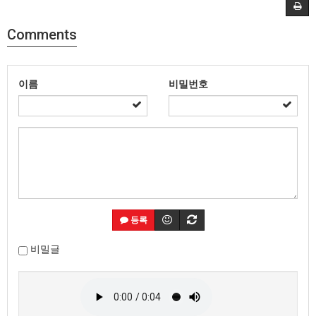
Comments
이름
비밀번호
등록
비밀글