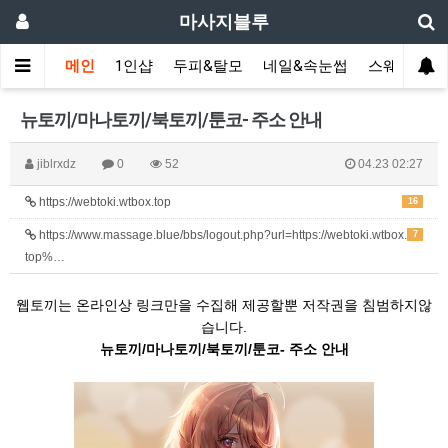
마사지블루
메인
1인샵
두피&탈모
네일&속눈썹
스웨디시(다
뉴토끼/마나토끼/북토끼/툰코- 주소 안내
jiblrxdz
0
52
04.23 02:27
https://webtoki.wtbox.top
16
https://www.massage.blue/bbs/logout.php?url=https://webtoki.wtbox.
7
top%…
웹토끼는 온라인상 링크만을 수집해 제공할뿐 저작권을 침범하지않
습니다.
뉴토끼/마나토끼/북토끼/툰코- 주소 안내