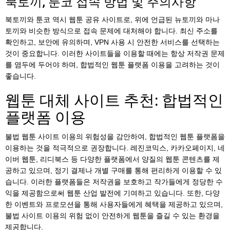
북토끼, 툰코 접속 방법 및 주의사항
북토끼와 툰코 역시 웹툰 공유 사이트로, 위에 언급된 뉴토끼와 마나
토끼와 비슷한 방식으로 접속 문제에 대처해야 합니다. 최신 주소를
확인하고, 보안에 유의하며, VPN 사용 시 안전한 서비스를 선택하는
것이 중요합니다. 이러한 사이트들을 이용할 때에는 항상 저작권 문제
를 염두에 두어야 하며, 합법적인 웹툰 플랫폼 이용을 고려하는 것이
좋습니다.
웹툰 대체 사이트 추천: 합법적인
플랫폼 이용
불법 웹툰 사이트 이용의 위험성을 감안하여, 합법적인 웹툰 플랫폼을
이용하는 것을 적극적으로 권장합니다. 레진코믹스, 카카오페이지, 네
이버 웹툰, 리디북스 등 다양한 플랫폼에서 양질의 웹툰 콘텐츠를 제
공하고 있으며, 정기 결제나 개별 구매를 통해 편리하게 이용할 수 있
습니다. 이러한 플랫폼들은 저작권을 보호하고 작가들에게 정당한 수
익을 제공함으로써 웹툰 산업 발전에 기여하고 있습니다. 또한, 다양
한 이벤트와 프로모션을 통해 사용자들에게 혜택을 제공하고 있으며,
불법 사이트 이용의 위험 없이 안전하게 웹툰을 즐길 수 있는 환경을
제공합니다.