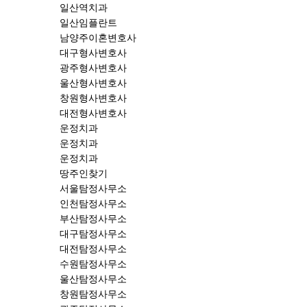
일산역치과
일산임플란트
남양주이혼변호사
대구형사변호사
광주형사변호사
울산형사변호사
창원형사변호사
대전형사변호사
운정치과
운정치과
운정치과
땅주인찾기
서울탐정사무소
인천탐정사무소
부산탐정사무소
대구탐정사무소
대전탐정사무소
수원탐정사무소
울산탐정사무소
창원탐정사무소