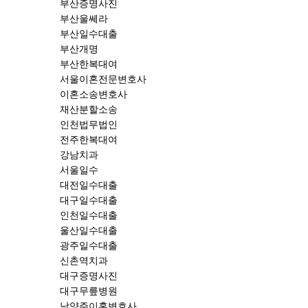
부산증명사진
부산울쎄라
부산일수대출
부산개명
부산한복대여
서울이혼전문변호사
이혼소송변호사
재산분할소송
인천법무법인
전주한복대여
강남치과
서울일수
대전일수대출
대구일수대출
인천일수대출
울산일수대출
광주일수대출
신촌역치과
대구증명사진
대구무릎병원
남양주이혼변호사