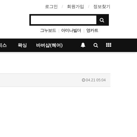
로그인
회원가입
정보찾기
그누보드
아미나빌더
영카트
|
|
베이직테마
|
피스
왁싱
바버샵(헤어)
04.21 05:04