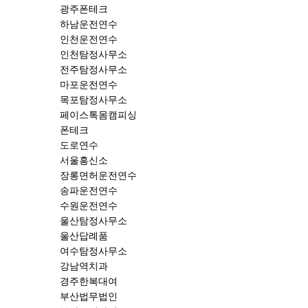
광주폰테크
하남운전연수
인천운전연수
인천탐정사무소
전주탐정사무소
마포운전연수
목포탐정사무소
페이스톡몸캠피싱
폰테크
도로연수
서울흥신소
장롱면허운전연수
송파운전연수
수원운전연수
울산탐정사무소
울산답례품
여수탐정사무소
강남역치과
경주한복대여
부산법무법인