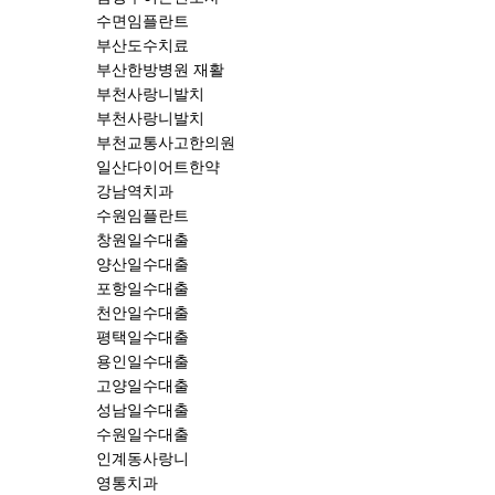
수면임플란트
부산도수치료
부산한방병원 재활
부천사랑니발치
부천사랑니발치
부천교통사고한의원
일산다이어트한약
강남역치과
수원임플란트
창원일수대출
양산일수대출
포항일수대출
천안일수대출
평택일수대출
용인일수대출
고양일수대출
성남일수대출
수원일수대출
인계동사랑니
영통치과