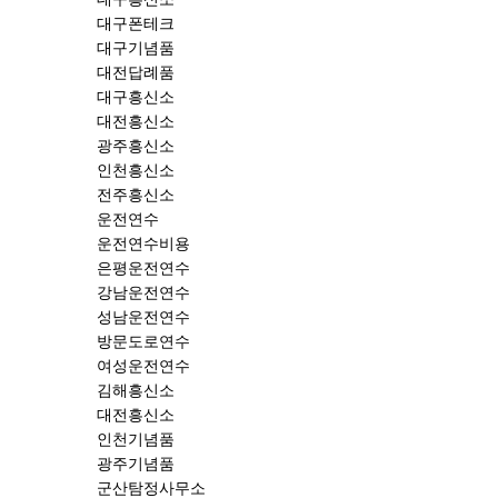
대구폰테크
대구기념품
대전답례품
대구흥신소
대전흥신소
광주흥신소
인천흥신소
전주흥신소
운전연수
운전연수비용
은평운전연수
강남운전연수
성남운전연수
방문도로연수
여성운전연수
김해흥신소
대전흥신소
인천기념품
광주기념품
군산탐정사무소