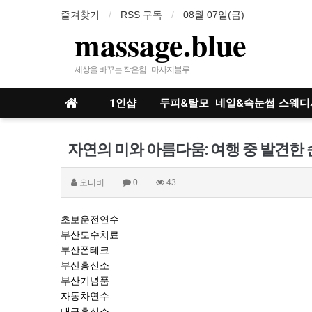
즐겨찾기
RSS 구독
08월 07일(금)
massage.blue
세상을 바꾸는 작은힘 - 마사지블루
1인샵
두피&탈모
네일&속눈썹
스웨디
인샵
자연의 미와 아름다움: 여행 중 발견한
오티비
0
43
초보운전연수
부산도수치료
부산폰테크
부산흥신소
부산기념품
자동차연수
대구흥신소