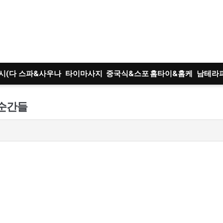
시(다
스파&사우나
타이마사지
중국식&스포
홈타이&홈케
남테라
)
츠
어
트
 순간들