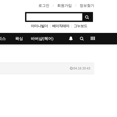
로그인
회원가입
정보찾기
아미나빌더
베이직테마
그누보드
|
|
영카트
|
피스
왁싱
바버샵(헤어)
04.16 20:43