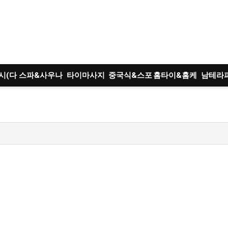
시(다
스파&사우나
타이마사지
중국식&스포
홈타이&홈케
남테라
)
츠
어
트