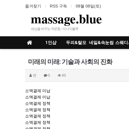
즐겨찾기
RSS 구독
08월 08일(토)
massage.blue
세상을 바꾸는 작은힘 - 마사지블루
1인샵
두피&탈모
네일&속눈썹
스웨디
인샵
미래의 미래: 기술과 사회의 진화
연
0
60
소액결제 미납
소액결제 미납
소액결제 정책
소액결제 정책
소액결제 정책
소액결제 정책
소액결제 정책