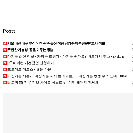
Posts
서울 대전 대구 부산 인천 광주 울산 창원 남양주 이혼전문변호사 정보
0
무한한 가능성: 꿈을 이루는 방법
0
카피툰 최신 정보 - 카피툰 트위터 - 카피툰 뭔가요? 바로가기 주소 - zkvlxns
0
LG 에어컨 사전점검 신청하기
0
프로젝트 마르스 - 웹툰 다운
0
마징가툰 시즌2 - 마징가툰 대체 들어가는곳 - 마징가툰 평생 주소 안내 - akwldrkxns
0
뉴토끼 88 전문 정보 사이트 베스트 5 - 이제 헤매지 마세요!
0