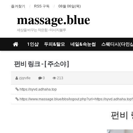
즐겨찾기
RSS 구독
08월 06일(목)
massage.blue
세상을 바꾸는 작은힘 - 마사지블루
1인샵
두피&탈모
네일&속눈썹
스웨디시(다인샵
펀비 링크 - [ 주소야 ]
zjqrvfle
0
213
https://syvd.adhaha.top
https://www.massage.blue/bbs/logout.php?url=https://syvd.adhaha.t
펀비 링