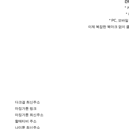
간
*
*
* PC, 모바
이제 복잡한 북마크 없이 클
다크걸 최신주소
마징가툰 링크
마징가툰 최신주소
할매티비 주소
나미툰 최신주소