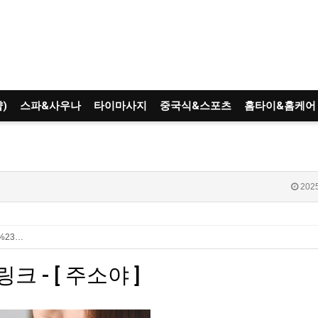
)
스파&사우나
타이마사지
중국식&스포츠
홈타이&홈케어
2025
op%23…
크 - [ 주소야 ]