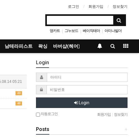
로그인
회원가입
정보찾기
영카트
그누보드
베이직테마
아미나빌더
|
|
|
남테라피스트
왁싱
바버샵(헤어)
Login
.08.14 05:21
43
Login
40
자동로그인
회원가입
|
정보찾기
Posts
+