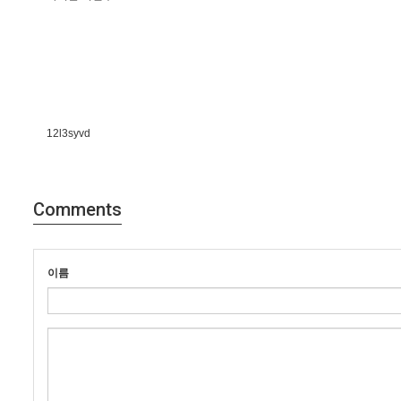
12l3syvd
Comments
이름