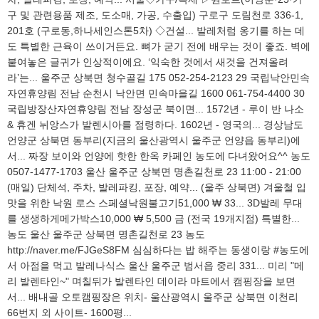
구 및 관련용품 제조, 도소매, 가공, 수출입) 구로구 도림천로 336-1,
201호 (구로동,하나세인스톤5차) ◇건설... 발레처럼 옹기를 하는 데
도 특별한 근육이 쓰이거든요. 뼈가 굳기 전에 배우는 것이 좋죠. 벽에
붙여놓은 글귀가 인상적이에요. ‘익숙한 것에서 새것을 건져올려
라’는... 울주군 상북면 청수골길 175 052-254-2123 29 국립낙안민속
자연휴양림 전남 순천시 낙안면 민속마을길 1600 061-754-4400 30
국립방장산자연휴양림 전남 장성군 북이면... 1572년 - 루이 반 나소
& 휴겐 뉘앙스가 발렌시아를 점령하다. 1602년 - 영국의... 경상남도
언양군 상북면 동부리(지금의 울산광역시 울주군 언양읍 동부리)에
서... 짜장 보이와 언양에 핫한 한옥 카페인 농도에 다녀왔어요^^ 농도
0507-1477-1703 울산 울주군 상북면 명촌길천로 23 11:00 - 21:00
(매일) 단체석, 주차, 발레파킹, 포장, 예약... (울주 상북면) 겨울철 입
맛을 위한 낙원 로스 스페셜낙원불고기51,000 ₩ 33... 3D발레 무대
를 생생하게메가박스10,000 ₩ 5,500 금 (전국 19개지점) 특별한...
농도 울산 울주군 상북면 명촌길천로 23 농도
http://naver.me/FJGeS8FM 심심하다는 밥 해주는 동생이랑 #농도에
서 아점을 먹고 발레나식스 울산 울주군 범서읍 중리 331... 미리 "메
리 발렌타인~" 며칠뒤가 발렌타인 데이라 마트에서 캠핑장을 보면
서... 배내골 오토캠핑장은 위치- 울산광역시 울주군 상북면 이천리
66번지 외 사이트- 1600평...