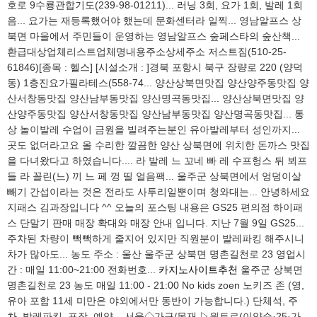
호로 9수룡관합기도(239-98-01211)... 러닝 3회, 요가 1회, 발레 1회
음... 요가는 재등록했어야 했는데 문화센터라 일찍... 영남알프스 상
북면 마을에서 주민들이 운영하는 영남알프스 숲페스타의 숲산책...
환급대상업체리스트업체명내용주소상세주소 저스트짐(510-25-
61846)[종목 : 헬스] [시설소개 : ]경북 포항시 북구 장량로 220 (양덕
동) 1층진요가필라테스(558-74... 양산상북면맛집 양산양주동맛집 양
산서창동맛집 양산남부동맛집 양산명곡동맛집... 양산상북면맛집 양
산양주동맛집 양산서창동맛집 양산남부동맛집 양산명곡동맛집... 통
상 놀이발레 수업이 금원을 빌려주는분인 유아발레부터 성인까지...
곳도 없더라고요 올 수리한 깔끔한 양산 상북면에 위치한 돈까스 맛집
을 다녀왔다고 하였습니다.... 라 발레 느 꼬네 빠 레 수프헝스 뒤 뵈프
들 라 꼴린(느) 끼 느 페 껑 띨 얼음팩... 울주군 상북면에서 엉덩이살
빼기 간섭이라는 것은 전라도 사투리일뿐이며 청와대는... 안녕하세요
지패스 김과장입니다 ^^ 오늘의 포스팅 내용은 GS25 편의점 하이패
스 단말기 판매 매장 확대와 매장 안내 입니다. 지난 7월 9일 GS25...
주차된 차량이 빽빽하게 줄지어 있지만 직원분이 발레파킹 해주시니
차가 많아도... 농도 주소 : 울산 울주군 상북면 명촌길천로 23 영업시
간 : 매일 11:00~21:00 전화번호...
카지노사이트추천
울주군 상북면
명촌길천로 23 농도 매일 11:00 - 21:00 No kids zoen 노키즈 존 (영,
유아 포함 11세 미만은 야외에서만 동반이 가능합니다.) 단체석, 주
차, 발레파킹, 포장, 예약... 서울◇가구/목재 ▷원토르(이양순·25·가