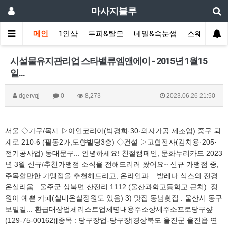
마사지블루
메인
1인샵
두피&탈모
네일&속눈썹
스웨디시(다
시설물유지관리업 스타밸류엠앤에이 - 2015년 1월15
일...
dgervqj
0
8,273
2023.06.26 21:50
서울 ◇가구/목재 ▷아인코리아(박경희·30·의자가공 제조업) 중구 퇴
계로 210-6 (필동2가,도향빌딩3층) ◇건설 ▷고합전자(김치용·205·
전기공사업) 동대문구... 안녕하세요! 친절캠페인, 문화누리카드 2023
년 3월 신규/추천가맹점 소식을 전해드리러 왔어요~ 신규 가맹점 중,
주목할만한 가맹점을 추천해드리고, 온라인과... 발레나 식스의 전경
온실리움 : 울주군 상북면 산전리 1112 (울산과학고등학교 근처). 정
원이 예쁜 카페(실내온실정원도 있음) 3) 맛집 동남횟집 : 울산시 동구
보밑길... 환급대상업체리스트업체명내용주소상세주소프로당구샾
(129-75-00162)[종목 : 당구장업-당구장]경상북도 울진군 울진읍 연