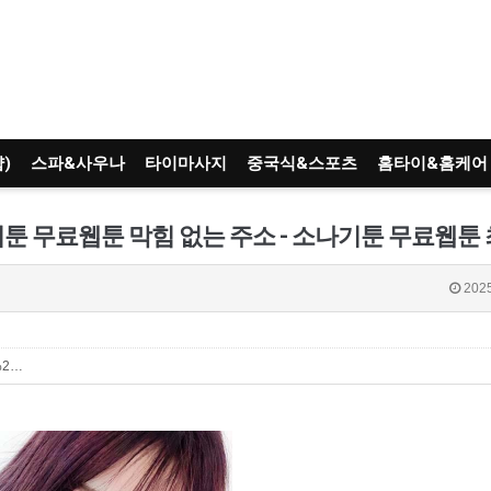
)
스파&사우나
타이마사지
중국식&스포츠
홈타이&홈케어
2025
p%2…