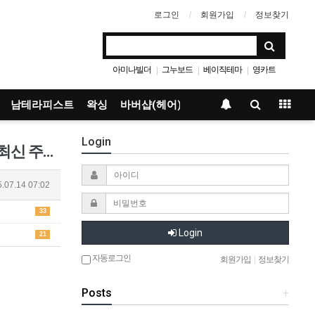
로그인
회원가입
정보찾기
아미나빌더
그누보드
베이직테마
영카트
|
|
|
남테라피스트
왁싱
바버샵(헤어)
Login
소나기툰 무료웹툰 실시간 최신주소 - 소나기툰 무료웹툰 막힘 없는 주소 - 소나기툰 무료웹툰 최신 주소 안내 2025 - …
.07.14 07:02
33
Login
21
자동로그인
회원가입
|
정보찾기
Posts
+