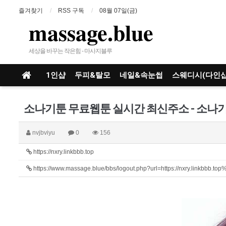
즐겨찾기
RSS 구독
08월 07일(금)
massage.blue
세상을 바꾸는 작은힘 - 마사지블루
1인샵
두피&탈모
네일&속눈썹
스웨디시(다인샵
nvjbviyu
0
156
https://nxry.linkbbb.top
https://www.massage.blue/bbs/logout.php?url=https://nxry.linkbbb.to