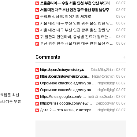
쏘울홈타이 — 수원·서울·인천·부천·안산 부드러운 방문 관리 안내
08.07
서울 대전 대구 부산 인천 광주 울산 창원 남양주 이혼전문변호사 정보
08.07
문학과 상상력: 이야기의 세계로
08.07
서울 대전 대구 부산 인천 광주 울산 창원 남양주 이혼전문변호사 정보
08.07
서울 대전 대구 부산 인천 광주 울산 창원 남양주 이혼전문변호사 정보
08.07
귀 질환과 안면마비, 증상별 진료가 필요한 이유
08.07
부산 경주 전주 서울 대전 대구 인천 울산 창원 양산 포항 천안 평택 용인 고양 성남 수원 일수, 미용학원, 가족사진, 점집, 한복대여, 독학재수학원, 재회부적 정보
08.07
Comments
+
https://open.firstory.me/story/cmsiozsiy17o601yk4yp1bpeu htt…
DricoMilfoyShiun
08.07
https://open.firstory.me/story/cmsiqkyx2175p01xi1dox23a6 htt…
HippyRorschich
08.07
Огромное спасибо админу за подробный гайд по билетам. https:…
rthgf edfgbgf
08.07
Огромное спасибо админу за подробный гайд по билетам. https:…
rthgf edfgbgf
08.07
무료웹툰 최신
https://sites.google.com/view/avira-supp0rt-chat-suppo8ifu h…
iuslinJimesGordon
08.07
소나기툰 무료
https://sites.google.com/view/mcafee-suppore01ss/home https:…
DeidpoolMiry
08.07
Дота 2 — это жизнь, с нетерпением ждем старта турнира! https…
rthgf edfgbgf
08.07