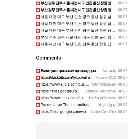
부산 경주 전주 서울 대전 대구 인천 울산 창원 양산 포항 천안 평택 용인 고양 성남 수원 일수, 미용학원, 가족사진, 점집, 한복대여, 독학재수학원, 재회부적 정보
08.07
부산 경주 전주 서울 대전 대구 인천 울산 창원 양산 포항 천안 평택 용인 고양 성남 수원 일수, 미용학원, 가족사진, 점집, 한복대여, 독학재수학원, 재회부적 정보
08.07
서울 대전 대구 부산 인천 광주 울산 창원 남양주 이혼전문변호사 정보
08.07
서울 대전 대구 부산 인천 광주 울산 창원 남양주 이혼전문변호사 정보
08.07
서울 대전 대구 부산 인천 광주 울산 창원 남양주 이혼전문변호사 정보
08.07
부산 경주 전주 서울 대전 대구 인천 울산 창원 양산 포항 천안 평택 용인 고양 성남 수원 일수, 미용학원, 가족사진, 점집, 한복대여, 독학재수학원, 재회부적 정보
08.07
서울 대전 대구 부산 인천 광주 울산 창원 남양주 이혼전문변호사 정보
08.07
Comments
+
Если нужен рост, вам прямая дорога в этот клуб предпринимате…
rfvcs werty
08.07
https://stackblitz.com/@cockerhanstartup/collections/1-888-7…
FrozoneR2D2
08.07
https://www.allbiz.com/business/mcafee-inc_172c https://site…
WilliimWilliceBeist
08.07
https://sites.google.com/view/aura-antivirus-supporei73k htt…
DonkeyNurse Ritched
08.07
https://www.allbiz.com/business/mcafee-inc_172c https://site…
LeeSusinPevensie
08.07
Расписание The International 2026 уже добавил себе в календа…
rthgf edfgbgf
08.06
https://sites.google.com/view/norton-customer-care-hel956a/h…
IchibodCrineMiter
08.06