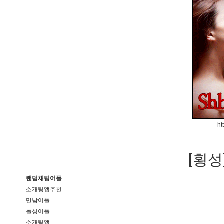
ht
[횡
랜덤채팅어플
소개팅앱추천
만남어플
돌싱어플
소개팅앱