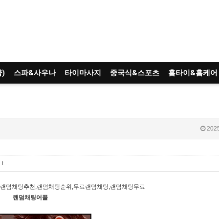
)
스파&사우나
타이마사지
중국식&스포츠
홈타이&홈케어
2025
u.t…
,랜덤채팅추천,랜덤채팅순위,무료랜덤채팅,랜덤채팅무료
랜덤채팅어플