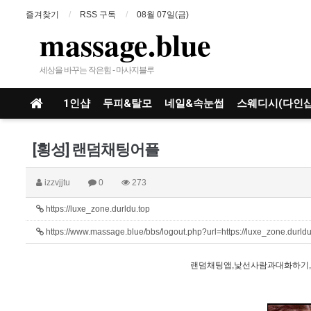
즐겨찾기
RSS 구독
08월 07일(금)
massage.blue
세상을 바꾸는 작은힘 - 마사지블루
1인샵
두피&탈모
네일&속눈썹
스웨디시(다인샵
[횡성] 랜덤채팅어플
izzvjjtu
0
273
https://luxe_zone.durldu.top
https://www.massage.blue/bbs/logout.php?url=https://luxe_zone.durld
랜덤채팅앱,낯선사람과대화하기