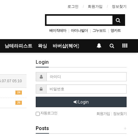
로그인
회원가입
정보찾기
베이직테마
아미나빌더
그누보드
영카트
|
|
|
남테라피스트
왁싱
바버샵(헤어)
Login
.07.07 05:10
24
Login
26
자동로그인
회원가입
|
정보찾기
Posts
+