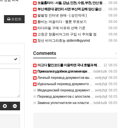
펙트
강남 퍼펙
쏘울홈타이 - 서울, 강남, 인천, 수원, 부천, 안산 등 수도권 출장마사지 전지역 안마 가능
08.06
부산 해운대 광안리 서면 부산역 김해 양산 울산 등 경남 출장마사지 전지역 안마 가능
08.06
팔팔정 인터넷 판매 - [ 성인약국 ]
08.06
프린트
황비는 여걸이다 - 웹툰 무료보기
08.06
타다라필 구매 이유와 선택 기준
08.06
고창군 정품비아그라 구입 시 주의할 점
08.06
정선 비아그라효능 qldkrmfkgysmd
08.06
Comments
+
아고다 할인코드를 이용하면 국내 호텔과 해외 숙소를 예약할 때 숙박비를 더욱 알뜰하게 줄일 수 있습니다. 현…
12
08.05
Приехали в удобное для меня время после работы, спасибо за г…
bobik tuzik
08.05
Личный перевод документов выполнили без помарок и опечаток. …
werty jhgf
08.05
Идеальный перевод документов для участия в международном тен…
werty jhgf
08.05
Медицинский перевод документов по онкологии сделали без ошиб…
werty jhgf
08.05
Перевод документов с апостилем отдали ровно в срок, без пуст…
werty jhgf
08.05
Замена уплотнителя на пластиковых окнах на балконе решила пр…
bobik tuzik
08.05