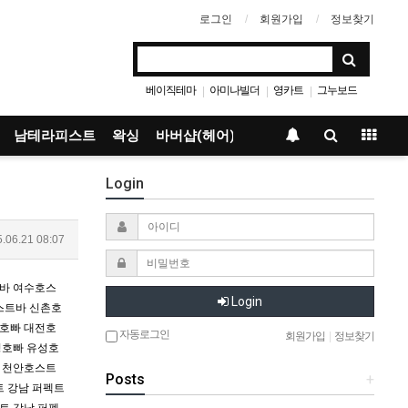
로그인
회원가입
정보찾기
베이직테마
아미나빌더
영카트
그누보드
|
|
|
남테라피스트
왁싱
바버샵(헤어)
Login
.06.21 08:07
바
여수호스
Login
스트바
신촌호
호빠
대전호
자동로그인
회원가입
|
정보찾기
성호빠
유성호
천안호스트
Posts
+
트
강남 퍼펙트