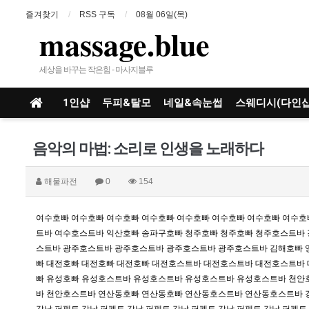
즐겨찾기
RSS 구독
08월 06일(목)
massage.blue
세상을 바꾸는 작은힘 - 마사지블루
1인샵
두피&탈모
네일&속눈썹
스웨디시(다인샵
음악의 마법: 소리로 인생을 노래하다
해물파전
0
154
여수호빠
여수호빠
여수호빠
여수호빠
여수호빠
여수호빠
여수호빠
여수호
트바
여수호스트바
익산호빠
송파구호빠
청주호빠
청주호빠
청주호스트바
스트바
광주호스트바
광주호스트바
광주호스트바
광주호스트바
김해호빠
빠
대전호빠
대전호빠
대전호빠
대전호스트바
대전호스트바
대전호스트바
빠
유성호빠
유성호스트바
유성호스트바
유성호스트바
유성호스트바
천안
바
천안호스트바
연산동호빠
연산동호빠
연산동호스트바
연산동호스트바